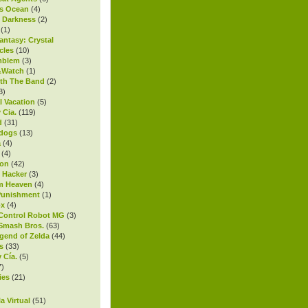
s Ocean
(4)
l Darkness
(2)
(1)
antasy: Crystal
cles
(10)
mblem
(3)
Watch
(1)
th The Band
(2)
3)
l Vacation
(5)
 Cia.
(119)
d
(31)
ndogs
(13)
a
(4)
(4)
on
(42)
t Hacker
(3)
m Heaven
(4)
Punishment
(1)
ox
(4)
Control Robot MG
(3)
Smash Bros.
(63)
gend of Zelda
(44)
s
(33)
 Cía.
(5)
7)
ies
(21)
)
a Virtual
(51)