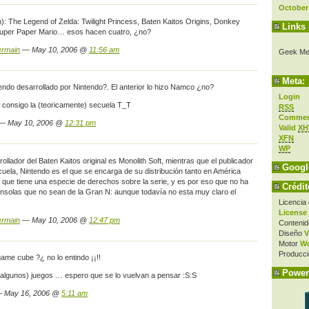
October
n): The Legend of Zelda: Twilight Princess, Baten Kaitos Origins, Donkey
Links
Super Paper Mario… esos hacen cuatro, ¿no?
ermain
— May 10, 2006 @
11:56 am
Geek Me
Meta:
endo desarrollado por Nintendo?. El anterior lo hizo Namco ¿no?
Login
 consigo la (teoricamente) secuela T_T
RSS
Comme
 — May 10, 2006 @
12:31 pm
Valid
XH
XFN
WP
rollador del Baten Kaitos original es Monolith Soft, mientras que el publicador
Googl
uela, Nintendo es el que se encarga de su distribución tanto en América
que tiene una especie de derechos sobre la serie, y es por eso que no ha
Crédit
nsolas que no sean de la Gran N: aunque todavía no esta muy claro el
Licencia
License
ermain
— May 10, 2006 @
12:47 pm
Contenid
Diseño
V
Motor
Wo
Producci
game cube ?¿ no lo entindo ¡¡!!
Power
 algunos) juegos … espero que se lo vuelvan a pensar :S:S
— May 16, 2006 @
5:11 am