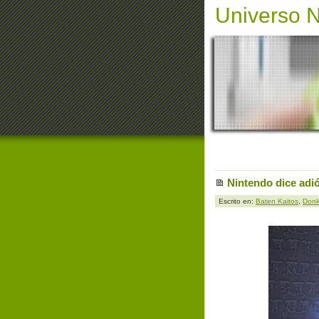
Universo 
Nintendo dice adi
Escrito en:
Baten Kaitos
,
Donk