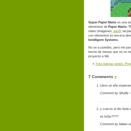
Super Paper Mario
es una es
elementos de
Paper Mario: 
video
(imágenes,
aquí
), tal p
con elementos en tercera dime
Intelligent Systems
.
No se a ustedes, pero me pare
hecho de menos que no se h
proyecto a Wii.
«
Tres nuevas series: Proj
7 Comments
»
Llevo un año esperand
Comment by Sikaffy
y cual es el 4to tìtulo 
es kirby????
Comment by fabian s