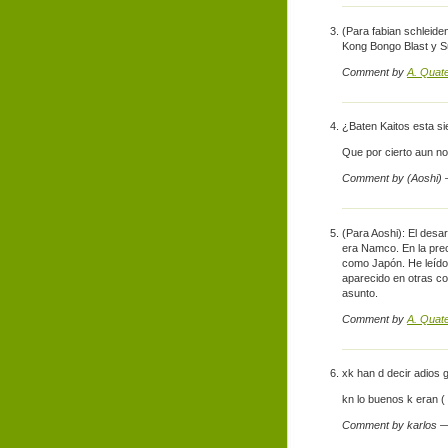
(Para fabian schleide
Kong Bongo Blast y 
Comment by
A. Quat
¿Baten Kaitos esta si
Que por cierto aun no
Comment by (Aoshi)
(Para Aoshi): El desar
era Namco. En la prec
como Japón. He leído 
aparecido en otras co
asunto.
Comment by
A. Quat
xk han d decir adios 
kn lo buenos k eran (
Comment by karlos 