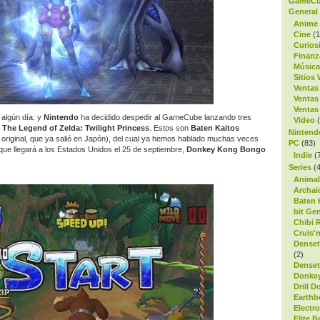
GameC
General
Anime
Cine
(1
Curios
Finanz
Música
Sitios
Ventas
Ventas
Ventas
 algún día: y
Nintendo
ha decidido despedir al GameCube lanzando tres
Video
(
e
The Legend of Zelda: Twilight Princess
. Estos son
Baten Kaitos
Nintend
o original, que ya salió en Japón), del cual ya hemos hablado muchas veces
PC
(83)
ue llegará a los Estados Unidos el 25 de septiembre,
Donkey Kong Bongo
Indie
(
Series
(4
Animal
Archai
Baten 
bit Ge
Chibi 
Cruis'
Denset
(2)
Denset
Donke
Drill D
Earth
Electr
Elite 