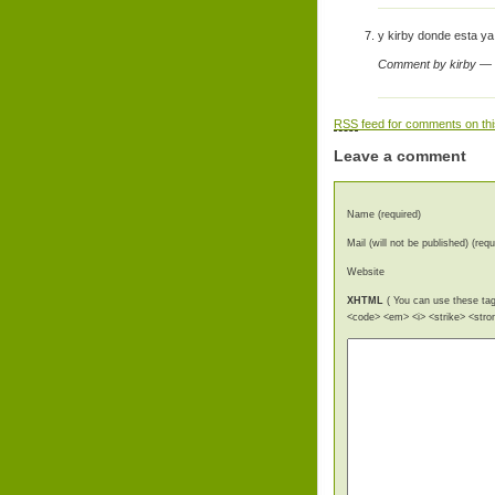
y kirby donde esta y
Comment by kirby —
RSS
feed for comments on thi
Leave a comment
Name (required)
Mail (will not be published) (requ
Website
XHTML
( You can use these tags
<code> <em> <i> <strike> <stro