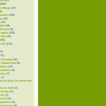
ube
(57)
(684)
 y Manga
(37)
4)
idades
(196)
as
(55)
(24)
 Web
(38)
 Europa
(9)
 Japón
(103)
 USA
(25)
195)
o DS
(575)
73)
75)
 Crossing
(32)
c Sealed Heat
(6)
Kaitos
(10)
nerations
(4)
Robo
(7)
n
(1)
su no Quiz-Ou Kettei-Sen
su no Stafi
(4)
y Kong
(11)
ozer
(1)
bound
(11)
oplankton
(8)
Beat Agents
(6)