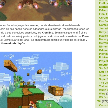
Endles
Eterna
F-Zero
Final F
Chroni
Fire E
Game&
s un frenético juego de carreras, donde el estimado simio deberá de
Jam wi
 medio de dos bongo-cohetes adosados a sus piernas, recolectando todos los
Kirby
(
ando a sus conocidos enemigos, los
Kremlins
. Se maneja que tendrá cinco
Magica
odos de un solo jugador y multijugador: esta siendo desarrollado por
Paon
Mario y
 el último cuarto del 2006. Se encuentra disponible
un video
de este título y
Metroi
e
Nintendo de Japón
.
Ninte
Odam
Pikmin
Pokém
Projec
Rhyth
Sin & 
Star F
Super 
Super 
The Le
Trainer
Wario y
Wars
(
Wii Ser
Wii
(772
Consol