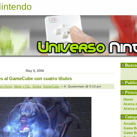
Nintendo
Busca
May 9, 2006
ós al GameCube con cuatro títulos
Publi
ey Kong
,
Mario y Cia.
,
Series
,
GameCube
— A. Quatermain @ 5:13 pm
Princi
Home
Acerca d
Acerca 
Catego
Arcadia
Game B
Game B