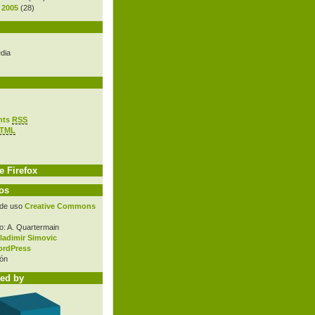
 2005
(28)
dia
nts
RSS
TML
e Firefox
os
 de uso
Creative Commons
o: A. Quartermain
ladimir Simovic
rdPress
ón
ed by