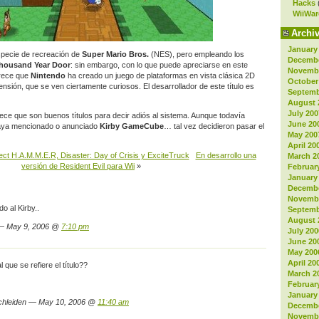
Hacks
WiiWar
Archi
January
pecie de recreación de
Super Mario Bros.
(NES), pero empleando los
Decembe
Thousand Year Door
: sin embargo, con lo que puede apreciarse en
este
Novembe
arece que
Nintendo
ha creado un juego de plataformas en vista clásica 2D
October
nsión, que se ven ciertamente curiosos. El desarrollador de este título es
Septemb
August 
July 200
ce que son buenos títulos para decir adiós al sistema. Aunque todavía
June 20
aya mencionado o anunciado
Kirby GameCube
… tal vez decidieron pasar el
May 200
April 20
ect H.A.M.M.E.R, Disaster: Day of Crisis y ExciteTruck
En desarrollo una
March 2
versión de Resident Evil para Wii
»
Februar
January
Decembe
Novembe
o al Kirby..
Septemb
August 
 — May 9, 2006 @
7:10 pm
July 200
June 20
May 200
April 20
al que se refiere el título??
March 2
Februar
January
chleiden — May 10, 2006 @
11:40 am
Decembe
Novembe