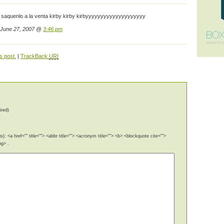
a saquenlo a la venta kirby kirby kirbyyyyyyyyyyyyyyyyyyyy
 June 27, 2007 @
3:46 pm
s post.
|
TrackBack
URI
ired)
): <a href="" title=""> <abbr title=""> <acronym title=""> <b> <blockquote cite="">
ng> .