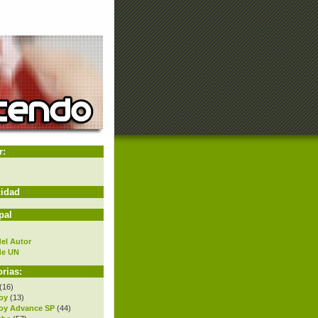
r:
cidad
pal
el Autor
de UN
rias:
(16)
oy
(13)
oy Advance SP
(44)