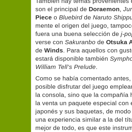
También hay temas provenientes 
son el principal de
Doraemon
,
Ju
Piece
o
Bluebird
de
Naruto Shipp
mente el origen del juego, tampoc
fuera una buena selección de
j-p
verse con
Sakuranbo
de
Otsuka A
de
Winds
. Para aquellos con gust
estará disponible también
Sympho
William Tell’s Prelude
.
Como se había comentado antes, 
posible disfrutar del juego emplea
la consola, sino que la compañía 
la venta un paquete especial con e
japonés y sus baquetas, de mod
una experiencia similar a la del tít
mejor de todo, es que este instru