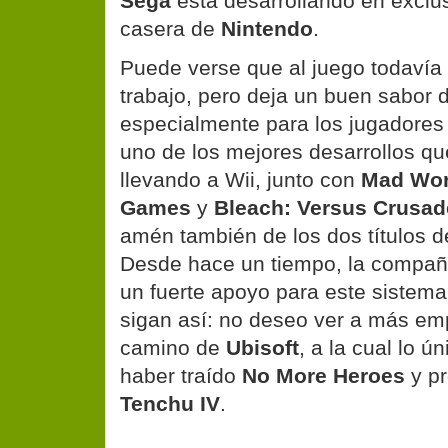
Sega
esta desarrollando en exclus
casera de
Nintendo
.
Puede verse que al juego todavía l
trabajo, pero deja un buen sabor 
especialmente para los jugadores
uno de los mejores desarrollos q
llevando a Wii, junto con
Mad Wor
Games
y
Bleach: Versus Crusad
amén también de los dos títulos 
Desde hace un tiempo, la compañ
un fuerte apoyo para este sistem
sigan así: no deseo ver a más em
camino de
Ubisoft
, a la cual lo ú
haber traído
No More Heroes
y p
Tenchu IV
.