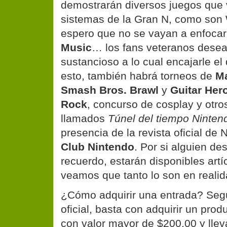
demostrarán diversos juegos que 
sistemas de la Gran N, como son
espero que no se vayan a enfoca
Music
… los fans veteranos dese
sustancioso a lo cual encajarle e
esto, también habrá torneos de
Ma
Smash Bros. Brawl
y
Guitar Hero
Rock
, concurso de cosplay y otr
llamados
Túnel del tiempo Ninten
presencia de la revista oficial de
Club Nintendo
. Por si alguien de
recuerdo, estarán disponibles art
veamos que tanto lo son en realid
¿Cómo adquirir una entrada?
Segú
oficial
, basta con adquirir un pro
con valor mayor de $200.00 y lleva