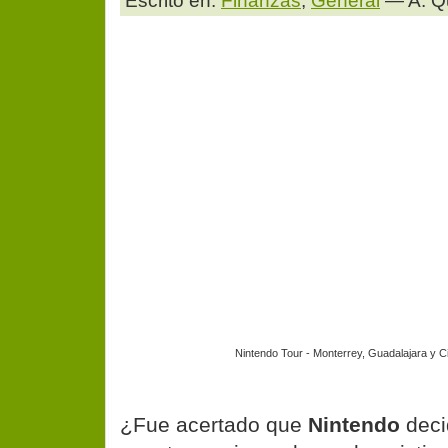
Escrito en:
Finanzas
,
General
— A. Q
Nintendo Tour - Monterrey, Guadalajara y 
¿Fue acertado que
Nintendo
deci