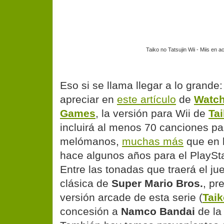
Taiko no Tatsujin Wii - Miis en a
Eso si se llama llegar a lo grande
apreciar en
este artículo
de
Watch
Games
, la versión para Wii de
Tai
incluirá al menos 70 canciones par
melómanos,
muchas más
que en l
hace algunos años para el PlaySt
Entre las tonadas que traerá el ju
clásica de
Super Mario Bros.
, pr
versión arcade de esta serie (
Taik
concesión a
Namco Bandai
de la