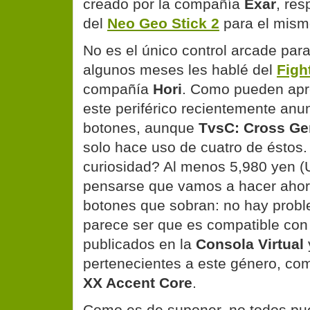
creado por la compañía
Exar
, re
del
Neo Geo Stick 2
para el mism
No es el único control arcade para
algunos meses les hablé del
Figh
compañía
Hori
. Como pueden apre
este periférico recientemente anu
botones, aunque
TvsC: Cross Ge
solo hace uso de cuatro de éstos.
curiosidad? Al menos 5,980 yen 
pensarse que vamos a hacer ahor
botones que sobran: no hay probl
parece ser que es compatible con 
publicados en la
Consola Virtual
pertenecientes a este género, co
XX Accent Core
.
Como es de suponer, no todos pu