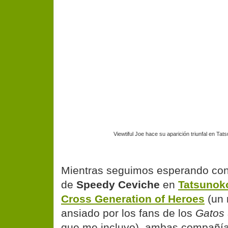
Viewtiful Joe hace su aparición triunfal en T
Mientras seguimos esperando con
de
Speedy Ceviche
en
Tatsunok
Cross Generation of Heroes
(un
ansiado por los fans de los
Gatos
que me incluyo), ambas compañí