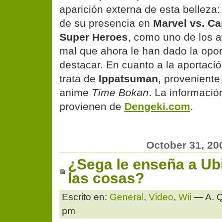
aparición externa de esta belleza:
de su presencia en
Marvel vs. C
Super Heroes
, como uno de los 
mal que ahora le han dado la opo
destacar. En cuanto a la aportaci
trata de
Ippatsuman
, proveniente
anime
Time Bokan
. La informació
provienen de
Dengeki.com
.
October 31, 20
¿Sega le enseña a Ubi
las cosas?
Escrito en:
General
,
Video
,
Wii
— A. Q
pm