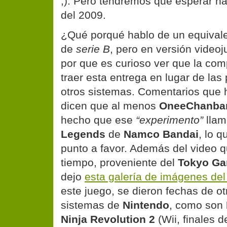
;). Pero tendremos que esperar ha
del 2009.
¿Qué porqué hablo de un equivalen
de
serie B
, pero en versión vide
por que es curioso ver que la co
traer esta entrega en lugar de las
otros sistemas. Comentarios que h
dicen que al menos
OneeChanba
hecho que ese
“experimento”
lla
Legends
de
Namco Bandai
, lo q
punto a favor. Además del video 
tiempo, proveniente del
Tokyo Ga
dejo
esta galería de imágenes del
este juego, se dieron fechas de o
sistemas de
Nintendo
, como son
Ninja Revolution 2
(Wii, finales d