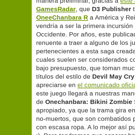
manera preliminar, gracias a
este 
GamesRadar
, que
D3 Publisher
t
OneeChanbara R
a América y Rei
vendría a ser la primera incursión
Occidente. Por años, este publica
renuente a traer a alguno de los j
pertenecientes a esta saga cread
cuales suelen ser considerados c
bajo presupuesto, que toman mu
títulos del estilo de
Devil May Cry
apreciarse en
el comunicado ofici
este juego llegará a nuestras ma
de
Onechanbara: Bikini Zombie 
apropiado, ya que la trama gira e
no-muertos, que son combatidos p
con escasa ropa. A lo mejor así p