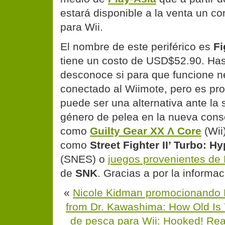
estará disponible a la venta un co
para Wii.
El nombre de este periférico es
Fi
tiene un costo de USD$52.90. Ha
desconoce si para que funcione ne
conectado al Wiimote, pero es pro
puede ser una alternativa ante la s
género de pelea en la nueva cons
como
Guilty Gear XX Λ Core
(Wii
como
Street Fighter II’ Turbo: H
(SNES) o
juegos provenientes de
de
SNK
. Gracias a
por la informac
«
Nicole Kidman promocionando M
from Dr. Kawashima: How Old Is 
de pesca para Wii: Hooked! Rea