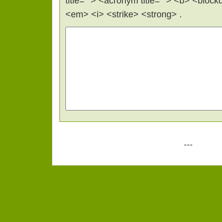
title=""> <acronym title=""> <b> <bloc
<em> <i> <strike> <strong> .
---