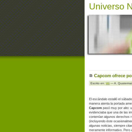
Universo 
Capcom ofrece por
Escrito en:
Wii
— A. Quaterma
El escándalo estalló el sábad
manera atenta la portada am
Capcom
pasó muy por alto: 
evidenciaba que una de las im
contenían algunos derechos r
(incluyendo éste ocasionalme
algunas noticias, siempre cit
meramente informativo. Pero a