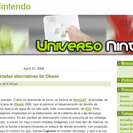
Nintendo
Busca
April 27, 2008
tadas alternativas de Okami
Publi
in @ 8:30 pm
Princi
Home
o pasado. Como no queriendo la cosa, un forista de
NeoGAF
, al estudiar de
Acerca d
ericana de
Okami
(Wii), que al parecer el departamento de diseño de
Acerca 
una marca de agua de un sitio web, más concretamente, de
IGN
. Esto,
Catego
ágenes empleadas en la elaboración de la cubierta de la caja del juego,
eservados. En los medios de información como la mayoría de los weblogs
Arcadia
nte), a veces es muy común emplear imágenes con este tipo de marcas en
Game B
ando la fuente o proporcionando un enlace de donde proviene, con propósito
Game B
quí lo curioso es que, siendo
Capcom
el creador del juego, y que a la vez