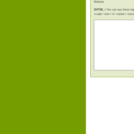
Website
XHTML
( You can use these tags
<code> <em> <i> <strike> <stro