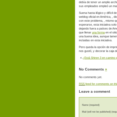
debía de tener un amplio arch
sus empleados empleó un mate
Suena hasta ilógico y difícil d
weblog oficial en América,
, d
con este problema, , mismo qu
esperarse, esta iniciativa so
dejando fuera a países de Am
que llenar
una forma
en el siti
una buena idea, aunque lamen
incluidas en esta iniciativa.
Pero queda la opción de impri
nos gustó, y decorar la caja d
«
¿Está Shiren 3 en camino 
No Comments
»
No comments yet.
RSS
feed for comments on thi
Leave a comment
Name (required)
Mail (will not be published) (requ