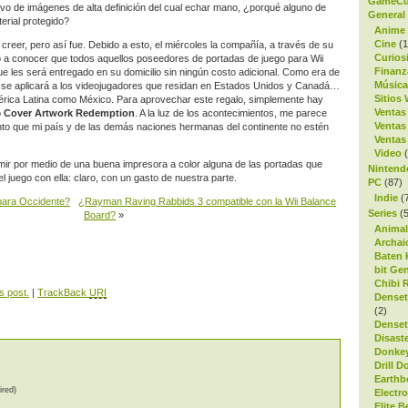
GameC
ivo de imágenes de alta definición del cual echar mano, ¿porqué alguno de
General
rial protegido?
Anime
Cine
(1
e creer, pero así fue. Debido a esto, el miércoles la compañía, a través de su
Curios
io a conocer que todos aquellos poseedores de portadas de juego para Wii
Finanz
e les será entregado en su domicilio sin ningún costo adicional. Como era de
Música
lo se aplicará a los videojugadores que residan en Estados Unidos y Canadá…
Sitios
érica Latina como México. Para aprovechar este regalo, simplemente hay
Ventas
o
Cover Artwork Redemption
. A la luz de los acontecimientos, me parece
Ventas
to que mi país y de las demás naciones hermanas del continente no estén
Ventas
Video
(
mir por medio de una buena impresora a color alguna de las portadas que
Nintend
el juego con ella: claro, con un gasto de nuestra parte.
PC
(87)
Indie
(
para Occidente?
¿Rayman Raving Rabbids 3 compatible con la Wii Balance
Series
(5
Board?
»
Animal
Archai
Baten 
bit Ge
Chibi 
s post.
|
TrackBack
URI
Denset
(2)
Denset
Disaste
Donke
Drill D
Earth
ired)
Electr
Elite 