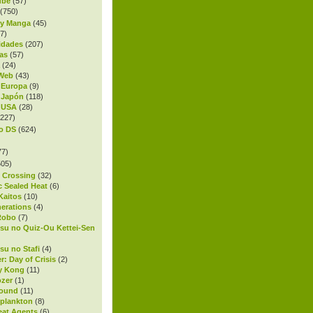
ube
(57)
(750)
 y Manga
(45)
7)
idades
(207)
as
(57)
(24)
 Web
(43)
 Europa
(9)
 Japón
(118)
 USA
(28)
227)
o DS
(624)
77)
05)
 Crossing
(32)
c Sealed Heat
(6)
Kaitos
(10)
nerations
(4)
Robo
(7)
su no Quiz-Ou Kettei-Sen
su no Stafi
(4)
r: Day of Crisis
(2)
y Kong
(11)
ozer
(1)
bound
(11)
oplankton
(8)
Beat Agents
(6)