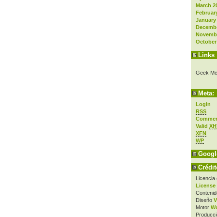
March 2
Februar
January
Decembe
Novembe
October
Links
Geek Me
Meta:
Login
RSS
Comme
Valid
XH
XFN
WP
Googl
Crédit
Licencia
License
Contenid
Diseño
V
Motor
Wo
Producci