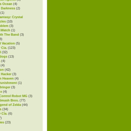
s Ocean
(4)
l Darkness
(2)
(1)
antasy: Crystal
cles
(10)
mblem
(3)
Watch
(1)
th The Band
(3)
3)
l Vacation
(5)
 Cia.
(123)
d
(32)
ndogs
(13)
a
(4)
(4)
on
(42)
t Hacker
(3)
m Heaven
(4)
Punishment
(1)
ringer
(3)
ox
(4)
Control Robot MG
(3)
Smash Bros.
(77)
gend of Zelda
(44)
s
(34)
 Cía.
(6)
7)
ies
(23)
)