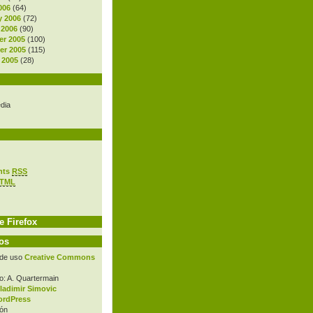
006
(64)
y 2006
(72)
 2006
(90)
r 2005
(100)
r 2005
(115)
 2005
(28)
dia
nts
RSS
TML
e Firefox
os
 de uso
Creative Commons
o: A. Quartermain
ladimir Simovic
rdPress
ón