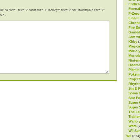
Endles
Eterna
): <a href="" title=""> <abbr title=""> <acronym title=""> <b> <blockquote cite="">
F-Zero
ng> .
Final F
Chroni
Fire E
Game&
Jam wi
Kirby
(
Magica
Mario y
Metroi
Ninte
Odam
Pikmin
Pokém
Projec
Rhyth
Sin & 
Soma B
Star F
Super 
Super 
The Le
Trainer
Wario y
Wars
(
Wii Ser
Wii
(874