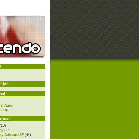
r:
cidad
pal
el Autor
de UN
rias:
(23)
oy
(13)
oy Advance SP
(44)