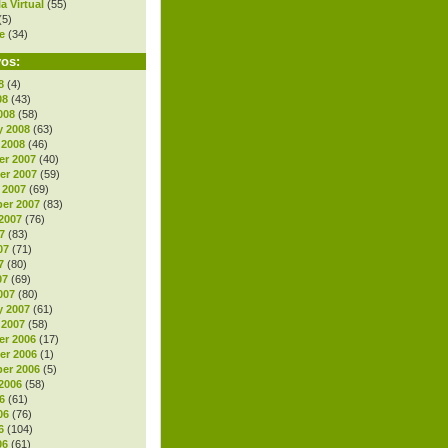
a Virtual
(55)
(5)
e
(34)
vos:
8
(4)
08
(43)
008
(58)
y 2008
(63)
 2008
(46)
r 2007
(40)
r 2007
(59)
 2007
(69)
er 2007
(83)
2007
(76)
7
(83)
07
(71)
7
(80)
07
(69)
007
(80)
y 2007
(61)
 2007
(58)
r 2006
(17)
r 2006
(1)
er 2006
(5)
2006
(58)
6
(61)
06
(76)
6
(104)
06
(61)