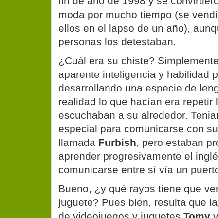
fin de año de 1998 y se convirtier
moda por mucho tiempo (se vendi
ellos en el lapso de un año), au
personas los detestaban.
¿Cuál era su chiste? Simplemente
aparente inteligencia y habilidad 
desarrollando una especie de len
realidad lo que hacían era repetir
escuchaban a su alrededor. Tenia
especial para comunicarse con s
llamada
Furbish
, pero estaban p
aprender progresivamente el ingl
comunicarse entre sí vía un puerto 
Bueno, ¿y qué rayos tiene que ver
juguete? Pues bien, resulta que l
de videojuegos y juguetes
Tomy
v