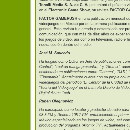
Tonalli Media S. A. de C. V.
presentará el próximo vi
en el
Electronic Game Show
, su revista
FACTOR G
FACTOR GAMERUSH
en una publicación mensual qu
videojuegos en México por se la primera publicación c
general. Esta revista fue creada y desarrollada por p
comunicación, que con más de diez años de experienci
los juegos de video, así como en televisión, radio e I
nueva opción dentro del medio.
José M. Saucedo
Ha fungido como Editor en Jefe de publicaciones com
Control”, “Toukan manga presenta…” y “Atomix”, ade
colaborado en publicaciones como “Gamers”, “R&R”, 
“Cinemanía”. Actualmente cuenta con su propia colum
videojuegos del periódico “El Centro” de la Ciudad de
“Teoría del Videojuego” en el Instituto Diseño de Vid
Digital Aztec-Tech.
Rubén Olegnowicz
Ha participado como locutor y productor de radio para
98.5 FM y Reactor 105.7 FM, estableciendo el primer
México especializado en los juegos de video, así com
producción del programa “Atomix TV”. Actualmente c