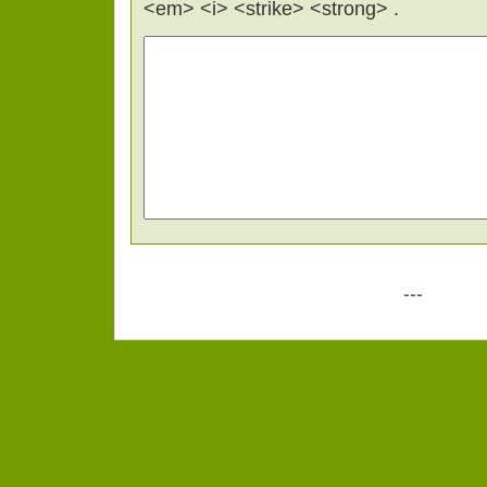
<em> <i> <strike> <strong> .
---