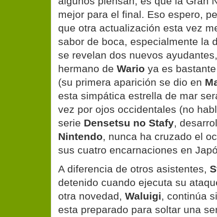
algunos piensan, es que la Gran N
mejor para el final. Eso espero, 
que otra actualización esta vez m
sabor de boca, especialmente la d
se revelan dos nuevos ayudantes
hermano de
Wario
ya es bastante
(su primera aparición se dio en
Ma
esta simpática estrella de mar ser
vez por ojos occidentales (no hab
serie
Densetsu no Stafy
, desarro
Nintendo
, nunca ha cruzado el 
sus cuatro encarnaciones en Japó
A diferencia de otros asistentes,
S
detenido cuando ejecuta su ataque 
otra novedad,
Waluigi
, continúa s
esta preparado para soltar una se