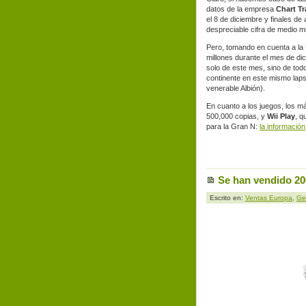
datos de la empresa
Chart Tr
el 8 de diciembre y finales de
despreciable cifra de medio m
Pero, tomando en cuenta a la 
millones durante el mes de di
solo de este mes, sino de tod
continente en este mismo laps
venerable Albión).
En cuanto a los juegos, los 
500,000 copias, y
Wii Play
, q
para la Gran N:
la información
Se han vendido 20
Escrito en:
Ventas Europa
,
Ge