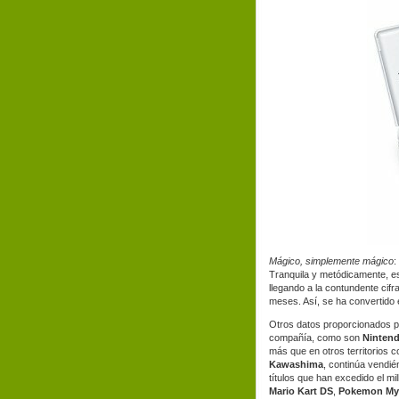
Mágico, simplemente mágico
:
Tranquila y metódicamente, es
llegando a la contundente cif
meses. Así, se ha convertido
Otros datos proporcionados por
compañía, como son
Ninten
más que en otros territorios
Kawashima
, continúa vendié
títulos que han excedido el m
Mario Kart DS
,
Pokemon My