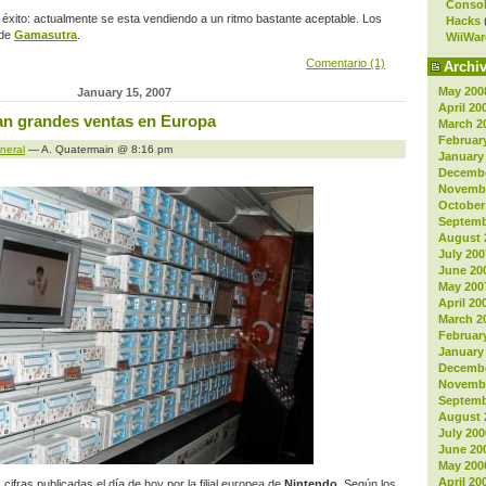
Consol
ste éxito: actualmente se esta vendiendo a un ritmo bastante aceptable. Los
Hacks
de
Gamasutra
.
WiiWar
Comentario (1)
Archi
May 200
January 15, 2007
April 20
an grandes ventas en Europa
March 2
Februar
neral
— A. Quatermain @ 8:16 pm
January
Decembe
Novembe
October
Septemb
August 
July 200
June 20
May 200
April 20
March 2
Februar
January
Decembe
Novembe
Septemb
August 
July 200
June 20
May 200
April 20
cifras publicadas el día de hoy por la filial europea de
Nintendo
. Según los