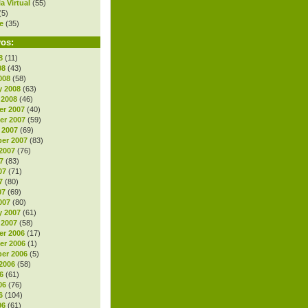
a Virtual
(55)
(5)
e
(35)
vos:
8
(11)
08
(43)
008
(58)
y 2008
(63)
 2008
(46)
r 2007
(40)
r 2007
(59)
 2007
(69)
er 2007
(83)
2007
(76)
7
(83)
07
(71)
7
(80)
07
(69)
007
(80)
y 2007
(61)
 2007
(58)
r 2006
(17)
r 2006
(1)
er 2006
(5)
2006
(58)
6
(61)
06
(76)
6
(104)
06
(61)