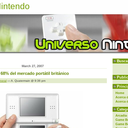
Nintendo
Busca
March 27, 2007
68% del mercado portátil británico
Publi
neral
— A. Quatermain @ 9:36 pm
Princi
Home
Acerca d
Acerca 
Catego
Arcadia
Game B
Game B