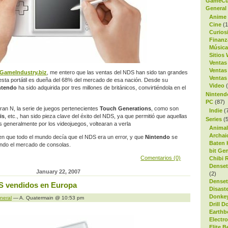
GameC
General
Anime
Cine
(1
Curios
Finanz
Música
Sitios
Ventas
Ventas
GameIndustry.biz
, me entero que las ventas del NDS han sido tan grandes
Ventas
esta portátil es dueña del 68% del mercado de esa nación. Desde su
Video
(
ntendo
ha sido adquirida por tres millones de británicos, convirtiéndola en el
Nintend
PC
(87)
an N, la serie de juegos pertenecientes
Touch Generations
, como son
Indie
(
is
, etc., han sido pieza clave del éxito del NDS, ya que permitió que aquellas
Series
(5
 generalmente por los videojuegos, voltearan a verla
Animal
Archai
en que todo el mundo decía que el NDS era un error, y que
Nintendo
se
Baten 
jando el mercado de consolas.
bit Ge
Comentarios (0)
Chibi 
Denset
January 22, 2007
(2)
Denset
S vendidos en Europa
Disaste
Donke
neral
— A. Quatermain @ 10:53 pm
Drill D
Earth
Electr
Elite 