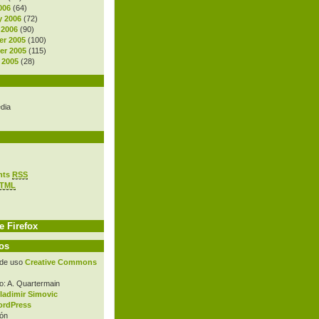
006
(64)
y 2006
(72)
 2006
(90)
r 2005
(100)
r 2005
(115)
 2005
(28)
dia
nts
RSS
TML
e Firefox
os
 de uso
Creative Commons
o: A. Quartermain
ladimir Simovic
rdPress
ón