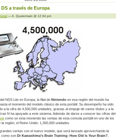
o DS a través de Europa
neral
— A. Quatermain @ 12:34 pm
l NDS Lite en Europa, la filial de
Nintendo
en esa región del mundo ha
 hasta el momento del modelo clásico de esta portátil. Su desempeño ha sido
do a la cifra de 4,500,000 unidades, gracias al empuje de varios títulos y a la
an N ha apoyado a este sistema. Además de darse a conocer las cifras del
onó
como se esta moviendo las ventas de esta consola portátil en uno de los
a región, el Reino Unido: 1,300,000 unidades.
randes ventas con el nuevo modelo, que será lanzado aprovechando la
s, como son
Dr Kawashima’s Brain Training: How Old Is Your Brain?
,