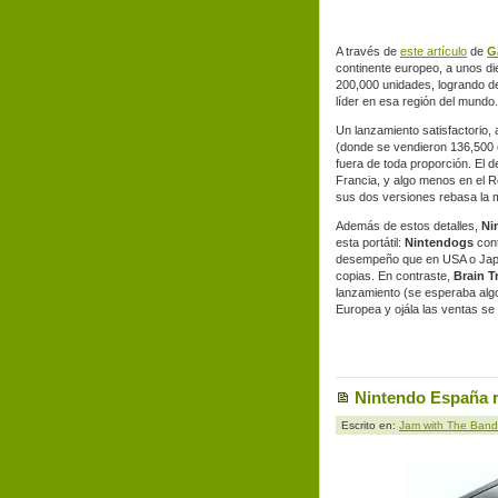
A través de
este artículo
de
G
continente europeo, a unos di
200,000 unidades, logrando de
líder en esa región del mundo.
Un lanzamiento satisfactorio
(donde se vendieron 136,500 
fuera de toda proporción. El 
Francia, y algo menos en el 
sus dos versiones rebasa la m
Además de estos detalles,
Ni
esta portátil:
Nintendogs
cont
desempeño que en USA o Jap
copias. En contraste,
Brain T
lanzamiento (se esperaba algo
Europea y ojála las ventas se
Nintendo España r
Escrito en:
Jam with The Band