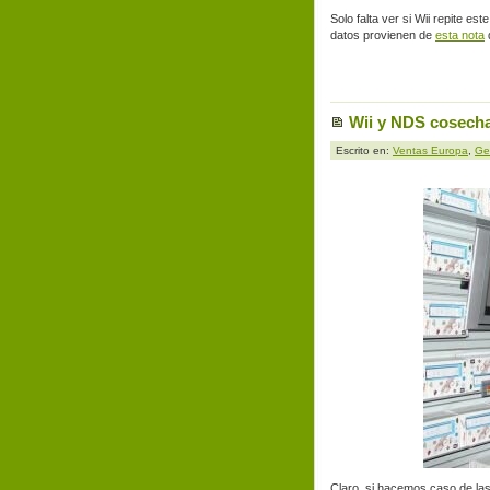
Solo falta ver si Wii repite e
datos provienen de
esta nota
Wii y NDS cosech
Escrito en:
Ventas Europa
,
Ge
Claro, si hacemos caso de las 