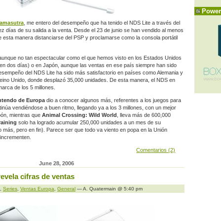
Power
amasutra
, me entero del desempeño que ha tenido el NDS Lite a través del
ez días de su salida a la venta. Desde el 23 de junio se han vendido al menos
 esta manera distanciarse del PSP y proclamarse como la consola portátil
, aunque no tan espectacular como el que hemos visto en los Estados Unidos
en dos días) o en Japón, aunque las ventas en ese país siempre han sido
desempeño del NDS Lite ha sido más satisfactorio en países como Alemania y
Reino Unido, donde desplazó 35,000 unidades. De esta manera, el NDS en
arca de los 5 millones.
ntendo de Europa
dio a conocer algunos más, referentes a los juegos para
inúa vendiéndose a buen ritmo, llegando ya a los 3 millones, con un mejor
ón, mientras que
Animal Crossing: Wild World
, lleva más de 600,000
raining
solo ha logrado acumular 250,000 unidades a un mes de su
 más, pero en fin). Parece ser que todo va viento en popa en la Unión
 incrementen.
Comentarios (2)
June 28, 2006
evela cifras de ventas
,
Series
,
Ventas Europa
,
General
— A. Quatermain @ 5:40 pm