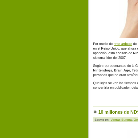
Por medio de
este artículo
de
en el Reino Unido, que ahora 
aparición, esta consola de
Ni
sistema líder del 2007.
Según representantes de la Gr
Nintendogs
,
Brain Age
,
Tetr
personas que no eran atraídas
Que lejos se ven los tiempos 
convertiría en publicador, de
10 millones de ND
Escrito en:
Ventas Europa
,
Ge