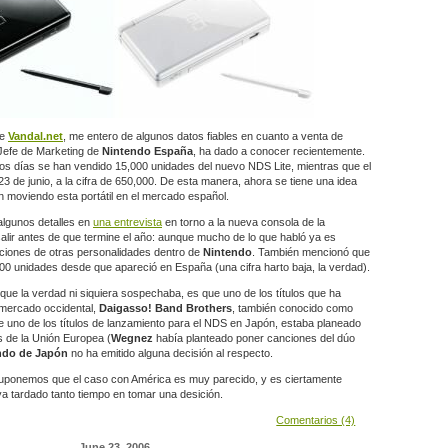
e
Vandal.net
, me entero de algunos datos fiables en cuanto a venta de
 Jefe de Marketing de
Nintendo España
, ha dado a conocer recientemente.
dos días se han vendido 15,000 unidades del nuevo NDS Lite, mientras que el
 23 de junio, a la cifra de 650,000. De esta manera, ahora se tiene una idea
 moviendo esta portátil en el mercado español.
algunos detalles en
una entrevista
en torno a la nueva consola de la
alir antes de que termine el año: aunque mucho de lo que habló ya es
aciones de otras personalidades dentro de
Nintendo
. También mencionó que
0 unidades desde que apareció en España (una cifra harto baja, la verdad).
que la verdad ni siquiera sospechaba, es que uno de los títulos que ha
l mercado occidental,
Daigasso! Band Brothers
, también conocido como
e uno de los títulos de lanzamiento para el NDS en Japón, estaba planeado
s de la Unión Europea (
Wegnez
había planteado poner canciones del dúo
ndo de Japón
no ha emitido alguna decisión al respecto.
suponemos que el caso con América es muy parecido, y es ciertamente
ya tardado tanto tiempo en tomar una desición.
Comentarios (4)
June 23, 2006