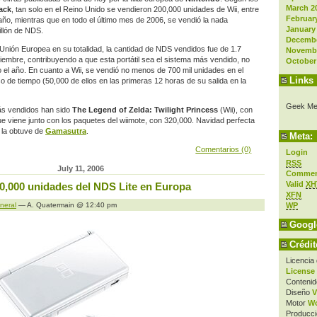
March 2
ack
, tan solo en el Reino Unido se vendieron 200,000 unidades de Wii, entre
Februar
 año, mientras que en todo el último mes de 2006, se vendió la nada
January
illón de NDS.
Decembe
Unión Europea en su totalidad, la cantidad de NDS vendidos fue de 1.7
Novembe
ciembre, contribuyendo a que esta portátil sea el sistema más vendido, no
October
o el año. En cuanto a Wii, se vendió no menos de 700 mil unidades en el
Links
o de tiempo (50,000 de ellos en las primeras 12 horas de su salida en la
Geek Me
más vendidos han sido
The Legend of Zelda: Twilight Princess
(Wii), con
ue viene junto con los paquetes del wiimote, con 320,000. Navidad perfecta
la obtuve de
Gamasutra
.
Meta:
Comentarios (0)
Login
RSS
July 11, 2006
Comme
Valid
XH
0,000 unidades del NDS Lite en Europa
XFN
WP
neral
— A. Quatermain @ 12:40 pm
Googl
Crédit
Licencia
License
Contenid
Diseño
V
Motor
Wo
Producci