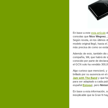
En base a este
esta artículo
d
consolas que
Nico Wegnez
,
Según revela, en los últimos 
modelo original llegó, hasta el
más precisa de como se están
Además de esto, también dio 
compañía, Wii, que habrá de s
conocido por parte de declar
el GCN solo ha vendido 300,00
Algo curioso que mencionó, y 
brillado por su ausencia en e
Jam with The Band
y que fu
para ser adaptado a cada paí
español
Estopa
), pero
Ninte
En base a esta información, 
inexplicable que la Gran N ha