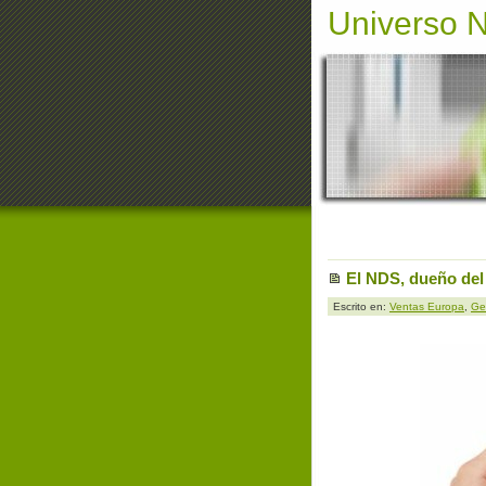
Universo 
El NDS, dueño del 
Escrito en:
Ventas Europa
,
Ge