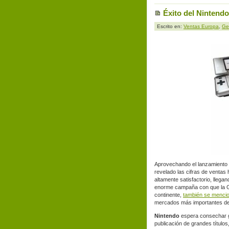
Éxito del Nintend
Escrito en:
Ventas Europa
,
Ge
Aprovechando el lanzamiento de
revelado las cifras de ventas
altamente satisfactorio, llegan
enorme campaña con que la Gr
continente,
también se menci
mercados más importantes de l
Nintendo
espera consechar g
publicación de grandes título