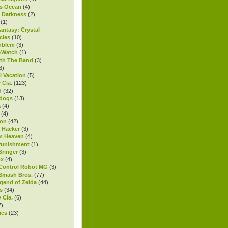
s Ocean
(4)
l Darkness
(2)
(1)
antasy: Crystal
cles
(10)
mblem
(3)
Watch
(1)
th The Band
(3)
3)
l Vacation
(5)
 Cia.
(123)
d
(32)
ndogs
(13)
a
(4)
(4)
on
(42)
t Hacker
(3)
m Heaven
(4)
Punishment
(1)
ringer
(3)
ox
(4)
Control Robot MG
(3)
Smash Bros.
(77)
gend of Zelda
(44)
s
(34)
 Cía.
(6)
7)
ies
(23)
)