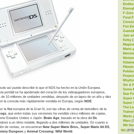
Endles
Eterna
F-Zero
Final F
Chroni
Fire E
Game&
Jam wi
Kirby
(
Magica
Mario y
Metroi
Ninte
Odam
Pikmin
Pokém
Projec
Rhyth
Sin & 
 solo así puedo describir lo que el NDS ha hecho en la Unión Europea.
Soma B
ta portátil se ha apoderado del corazón de los videojugadores europeos,
Star F
ra de 10 millones de unidades vendidas, después de un lapso de un año y diez
Super 
 en la consola más rápidamente vendida en Europa, según
NOE
.
Super 
The Le
 la filial europea de la Gran N, son las cifras de venta de betsellers de la
Trainer
dogs
, que entre todas sus versiones ha vendido cinco millones de copias,
Wario y
 como Estados Unidos o Japón.
Brain Age
, basado en la obra del
Dr.
Wars
(
ndose a un ritmo notable, llegando a dos millones de unidades. En cuanto a
Wii Ser
illón de ventas, se encuentran
New Super Mario Bros.
,
Super Mario 64 DS
,
Wii
(879
stery Dungeon
y
Animal Crossing: Wild World
.