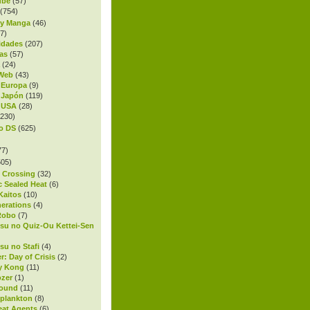
ube
(57)
(754)
 y Manga
(46)
7)
idades
(207)
as
(57)
(24)
 Web
(43)
 Europa
(9)
 Japón
(119)
 USA
(28)
230)
o DS
(625)
77)
05)
 Crossing
(32)
c Sealed Heat
(6)
Kaitos
(10)
nerations
(4)
Robo
(7)
su no Quiz-Ou Kettei-Sen
su no Stafi
(4)
r: Day of Crisis
(2)
y Kong
(11)
ozer
(1)
bound
(11)
oplankton
(8)
Beat Agents
(6)