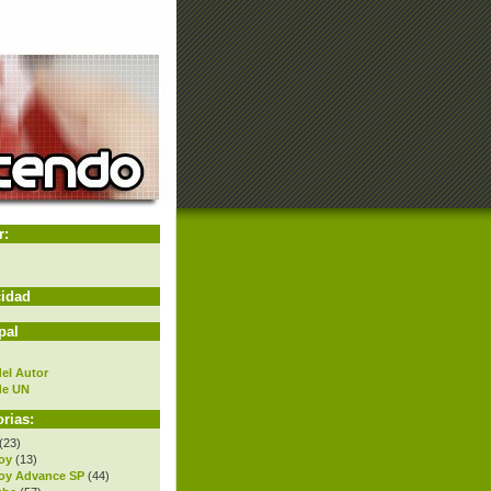
r:
cidad
pal
el Autor
de UN
rias:
(23)
oy
(13)
oy Advance SP
(44)