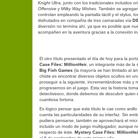
Knight Ultra
, junto con los tradicionales incluidos o
Offensive
y
Milky Way Wishes
. También se agregan
controlan empleando la pantalla táctil y el stylus, 
disfrutados en compañía de tres camaradas vía
DS
diversión no termina ahí, ya que es posible que n
acompañen en la aventura gracias a la conexión in
El otro título presentado el día de hoy para la port
Case Files: MillionHeir
, un integrante más de la 
Big Fish Games
(la mayoría se han limitado al ám
chiste es encontrar diversos objetos ocultos en u
proseguir a la siguiente, incrementándose más y m
progresemos en el juego. Esta vez la historia tom
detectivesco, donde debemos de descubrir quien 
cuantiosa fortuna.
Es lógico pensar que este título le cae como anill
cuenta las particularidades de su interfaz. Sin em
pudiera pensarse, también se aprovechará el micr
incluido un modo de juego multijugador, aunque no
respecto de éste.
Mystery Case Files: MillionHei
el 8 de septiembre de este mismo año.