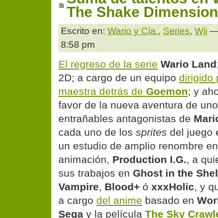
The Shake Dimension
Escrito en:
Wario y Cía.
,
Series
,
Wii
— 
8:58 pm
El regreso de la serie
Wario Land
2D; a cargo de un equipo
dirigido
maestra detrás de
Goemon
; y ah
favor de la nueva aventura de un
entrañables antagonistas de
Mari
cada uno de los
sprites
del juego 
un estudio de amplio renombre en
animación,
Production I.G.
, a qu
sus trabajos en
Ghost in the Shel
Vampire
,
Blood+
ó
xxxHolic
, y 
a cargo
del anime
basado en
Wor
Sega
y la película
The Sky Crawl