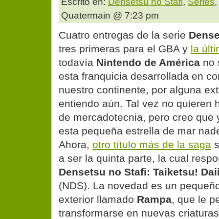
Escrito en:
Densetsu no Stafi
,
Series
Quatermain @ 7:23 pm
Cuatro entregas de la serie
Dense
tres primeras para el GBA y
la últ
todavía
Nintendo de América
no 
esta franquicia desarrollada en c
nuestro continente, por alguna ex
entiendo aún. Tal vez no quieren 
de mercadotecnia, pero creo que 
esta pequeña estrella de mar nad
Ahora,
otro título más de la saga
s
a ser la quinta parte, la cual res
Densetsu no Stafi: Taiketsu! Da
(NDS). La novedad es un pequeño
exterior llamado
Rampa
, que le p
transformarse en nuevas criatura