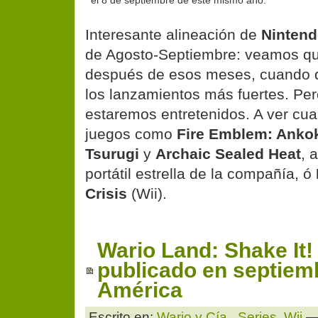
Interesante alineación de
Ninten
de Agosto-Septiembre: veamos q
después de esos meses, cuando d
los lanzamientos más fuertes. Per
estaremos entretenidos. A ver cu
juegos como
Fire Emblem: Ankok
Tsurugi
y
Archaic Sealed Heat
, 
portátil estrella de la compañía, ó
Crisis
(Wii).
Wario Land: Shake It!
publicado en septiem
América
Escrito en:
Wario y Cía.
,
Series
,
Wii
— 