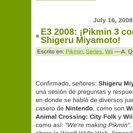
July 16, 2008
E3 2008: ¡Pikmin 3 c
Shigeru Miyamoto!
Escrito en:
Pikmin
,
Series
,
Wii
— A. Q
Confirmado, señores:
Shigeru Mi
una sesión de preguntas y respue
en donde se habló de diversos ju
casero de
Nintendo
, como son
Wi
Animal Crossing: City Folk
y
Wii
como así:
“We’re making Pikmin”
.