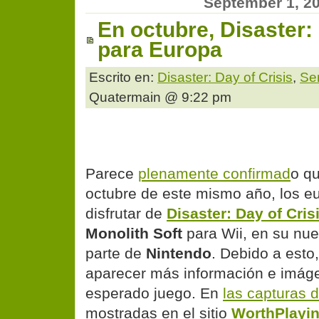
September 1, 2
En octubre, Disaster: 
para Europa
Escrito en:
Disaster: Day of Crisis
,
Se
Quatermain @ 9:22 pm
Parece
plenamente confirmad
o qu
octubre de este mismo año, los e
disfrutar de
Disaster: Day of Cris
Monolith Soft
para Wii, en su nu
parte de
Nintendo
. Debido a esto
aparecer más información e imág
esperado juego. En
las capturas d
mostradas en el sitio
WorthPlayi