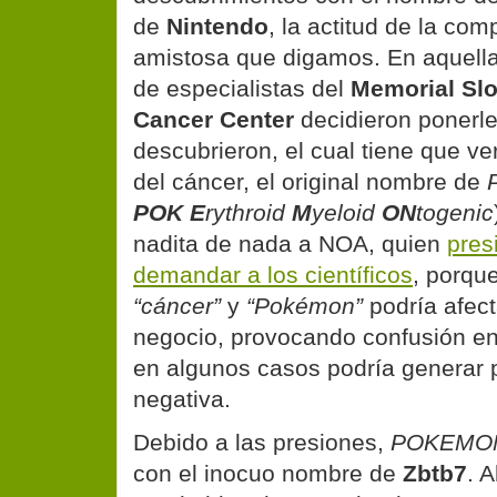
de
Nintendo
, la actitud de la co
amistosa que digamos. En aquella
de especialistas del
Memorial Slo
Cancer Center
decidieron ponerl
descubrieron, el cual tiene que ver
del cáncer,
el original nombre de
POK
E
rythroid
M
yeloid
ON
togenic
nadita de nada a NOA, quien
pres
demandar a los científicos
, porque
“cáncer”
y
“Pokémon”
podría afec
negocio, provocando confusión en 
en algunos casos podría generar 
negativa.
Debido a las presiones,
POKEMO
con el inocuo nombre de
Zbtb7
. 