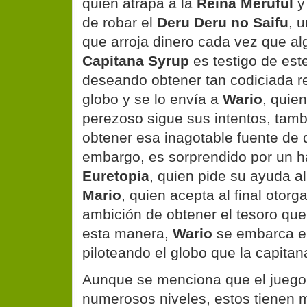
quien atrapa a la
Reina Meruful
y
de robar el
Deru Deru no Saifu
, 
que arroja dinero cada vez que alg
Capitana Syrup
es testigo de est
deseando obtener tan codiciada rel
globo y se lo envía a
Wario
, quien
perezoso sigue sus intentos, tamb
obtener esa inagotable fuente de 
embargo, es sorprendido por un h
Euretopia
, quien pide su ayuda a
Mario
, quien acepta al final otorg
ambición de obtener el tesoro que
esta manera,
Wario
se embarca en
piloteando el globo que la capitan
Aunque se menciona que el jueg
numerosos niveles, estos tienen m