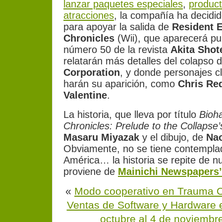
lanzar paquetes especiales
,
product
atracciones
, la compañía ha decidi
para apoyar la salida de
Resident E
Chronicles
(Wii), que aparecerá pub
número 50 de la revista
Akita Shot
relatarán más detalles del colapso 
Corporation
, y donde personajes c
harán su aparición, como
Chris Red
Valentine
.
La historia, que lleva por título
Bioh
Chronicles: Prelude to the Collapse’
Masaru Miyazak
y el dibujo, de
Na
Obviamente, no se tiene contempla
América… la historia se repite de 
proviene de
Mainichi Newspapers
«
Modo cooperativo en Trauma C
Ventas de Software y Hardware 
octubre al 4 de noviembr