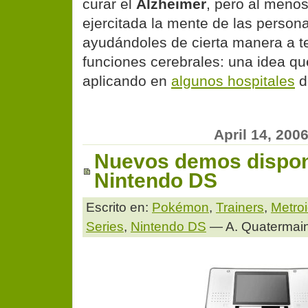
curar el
Alzheimer
, pero al meno
ejercitada la mente de las person
ayudándoles de cierta manera a te
funciones cerebrales: una idea qu
aplicando en
algunos hospitales
d
April 14, 200
Nuevos demos disponi
Nintendo DS
Escrito en:
Pokémon
,
Trainers
,
Metro
Series
,
Nintendo DS
— A. Quatermai