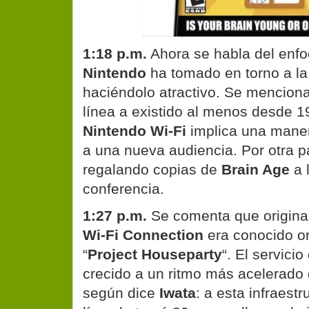
1:18 p.m.
Ahora se habla del enfo
Nintendo
ha tomado en torno a la
haciéndolo atractivo. Se menciona
línea a existido al menos desde 19
Nintendo Wi-Fi
implica una maner
a una nueva audiencia. Por otra p
regalando copias de
Brain Age
a 
conferencia.
1:27 p.m.
Se comenta que origin
Wi-Fi Connection
era conocido o
“
Project Houseparty
“. El servici
crecido a un ritmo más acelerado
según dice
Iwata
: a esta infraest