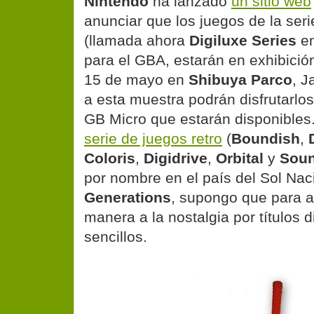
Nintendo
ha lanzado
un sitio web
anunciar que los juegos de la ser
(llamada ahora
Digiluxe Series
en
para el GBA, estarán en exhibición
15 de mayo en
Shibuya Parco
, J
a esta muestra podrán disfrutarlos
GB Micro que estarán disponibles
serie de juegos retro
(
Boundish
,
Coloris
,
Digidrive
,
Orbital
y
Soun
por nombre en el país del Sol Na
Generations
, supongo que para a
manera a la nostalgia por títulos d
sencillos.