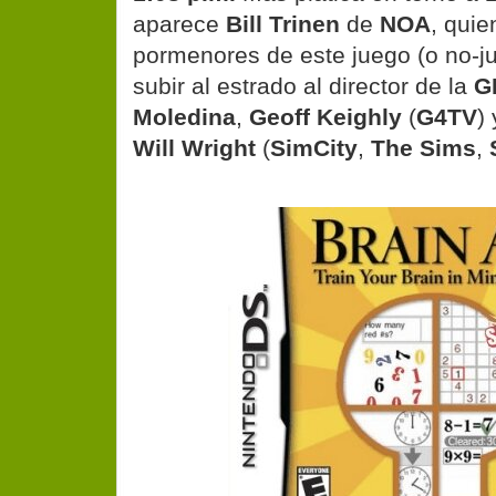
aparece
Bill Trinen
de
NOA
, quie
pormenores de este juego (o no-jue
subir al estrado al director de la
G
Moledina
,
Geoff Keighly
(
G4TV
)
Will Wright
(
SimCity
,
The Sims
,