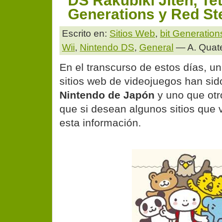
DS Rakubiki Jiten, Tet
Generations y Red St
Escrito en:
Sitios Web
,
bit Generation
Wii
,
Nintendo DS
,
General
— A. Quat
En el transcurso de estos días, u
sitios web de videojuegos han sid
Nintendo de Japón
y uno que otro
que si desean algunos sitios que vi
esta información.