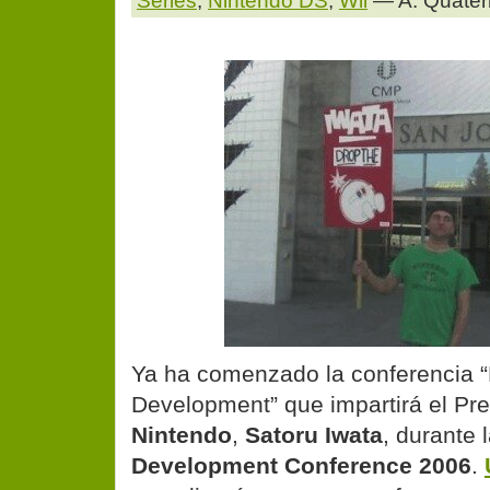
Series
,
Nintendo DS
,
Wii
— A. Quater
Ya ha comenzado la conferencia “
Development” que impartirá el Pr
Nintendo
,
Satoru Iwata
, durante 
Development Conference 2006
.