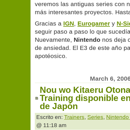
veremos las antiguas series con n
más interesantes proyectos. Has
Gracias a
IGN
,
Eurogamer
y
N-Si
seguir paso a paso lo que sucedía 
Nuevamente,
Nintendo
nos deja 
de ansiedad. El E3 de este año p
apotéosico.
March 6, 200
Nou wo Kitaeru Oton
Training disponible e
de Japón
Escrito en:
Trainers
,
Series
,
Nintendo
@ 11:18 am