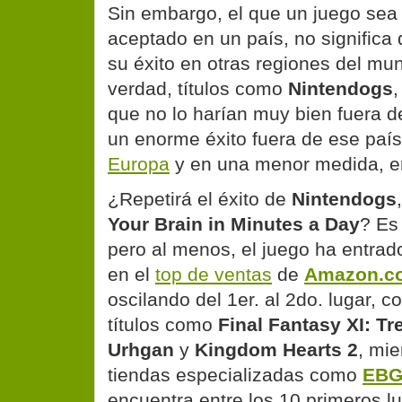
Sin embargo, el que un juego se
aceptado en un país, no significa 
su éxito en otras regiones del mu
verdad, títulos como
Nintendogs
que no lo harían muy bien fuera d
un enorme éxito fuera de ese paí
Europa
y en una menor medida, e
¿Repetirá el éxito de
Nintendogs
Your Brain in Minutes a Day
? Es 
pero al menos, el juego ha entrad
en el
top de ventas
de
Amazon.c
oscilando del 1er. al 2do. lugar, 
títulos como
Final Fantasy XI: Tr
Urhgan
y
Kingdom Hearts 2
, mie
tiendas especializadas como
EBG
encuentra entre los 10 primeros l